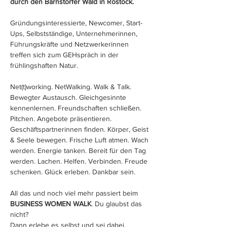
durch den Barnstorfer Wald in Rostock.
Gründungsinteressierte, Newcomer, Start-
Ups, Selbstständige, Unternehmerinnen, 
Führungskräfte und Netzwerkerinnen 
treffen sich zum GEHspräch in der 
frühlingshaften Natur.
Net(t)working. NetWalking. Walk & Talk. 
Bewegter Austausch. Gleichgesinnte 
kennenlernen. Freundschaften schließen. 
Pitchen. Angebote präsentieren. 
Geschäftspartnerinnen finden. Körper, Geist 
& Seele bewegen. Frische Luft atmen. Wach 
werden. Energie tanken. Bereit für den Tag 
werden. Lachen. Helfen. Verbinden. Freude 
schenken. Glück erleben. Dankbar sein.
All das und noch viel mehr passiert beim 
BUSINESS WOMEN WALK
. Du glaubst das 
nicht?  
Dann erlebe es selbst und sei dabei. 