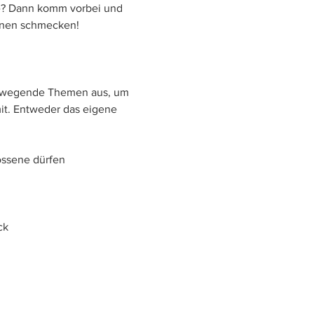
e? Dann komm vorbei und 
innen schmecken!
 bewegende Themen aus, um 
t. Entweder das eigene 
ossene dürfen 
ck