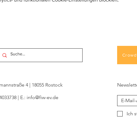
Crowd
ckmannstraße 4 | 18055 Rostock
Newslett
 4033738 | E.:
info@fiw-ev.de
Ich 