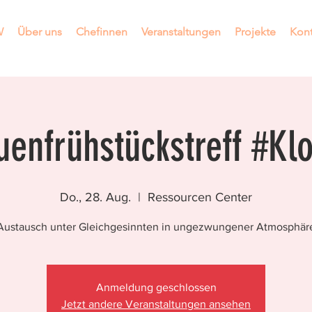
W
Über uns
Chefinnen
Veranstaltungen
Projekte
Kont
uenfrühstückstreff #Kl
Do., 28. Aug.
  |  
Ressourcen Center
Austausch unter Gleichgesinnten in ungezwungener Atmosphär
Anmeldung geschlossen
Jetzt andere Veranstaltungen ansehen