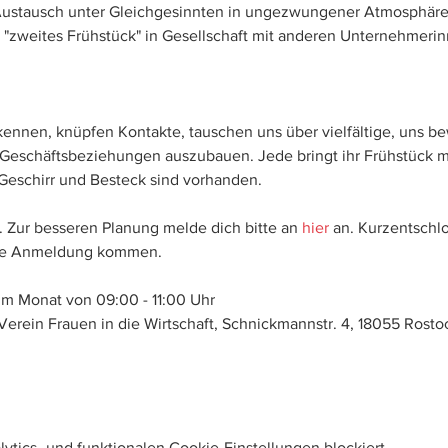
 Austausch unter Gleichgesinnten in ungezwungener Atmosphär
hon "zweites Frühstück" in Gesellschaft mit anderen Unternehmer
 kennen, knüpfen Kontakte, tauschen uns über vielfältige, uns
Geschäftsbeziehungen auszubauen. Jede bringt ihr Frühstück mi
Geschirr und Besteck sind vorhanden.
. Zur besseren Planung melde dich bitte an 
hier
 an. Kurzentschl
hne Anmeldung kommen.
im Monat von 09:00 - 11:00 Uhr
erein Frauen in die Wirtschaft, Schnickmannstr. 4, 18055 Rosto
tics- und funktionalen Cookie-Einstellungen blockiert.