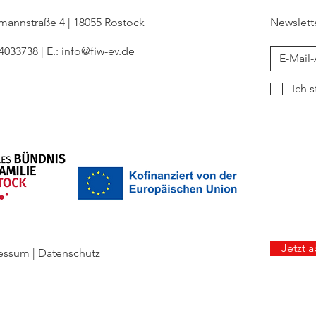
ckmannstraße 4 | 18055 Rostock
Newslett
 4033738 | E.:
info@fiw-ev.de
Ich 
Jetzt 
ressum
|
Datenschutz