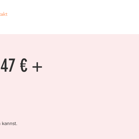
akt
Hier findest du Hilfe!
 47 € +
 kannst.