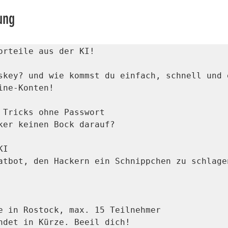
ung
orteile aus der KI!  

skey? und wie kommst du einfach, schnell und e
ne-Konten!

 Tricks ohne Passwort

ker keinen Bock darauf?

I

atbot, den Hackern ein Schnippchen zu schlagen
e in Rostock, max. 15 Teilnehmer 

ndet in Kürze. Beeil dich!
