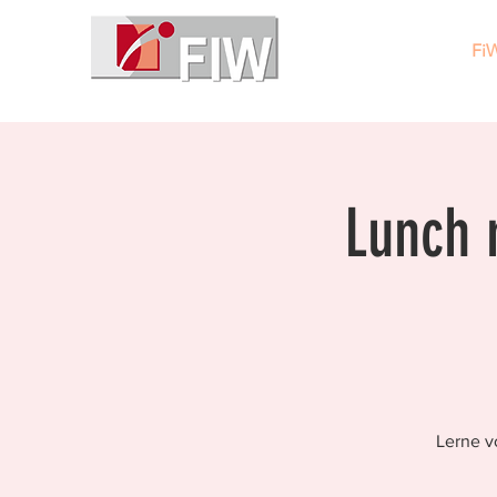
Fi
Lunch 
Lerne v