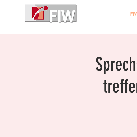
Fi
Sprech
treff