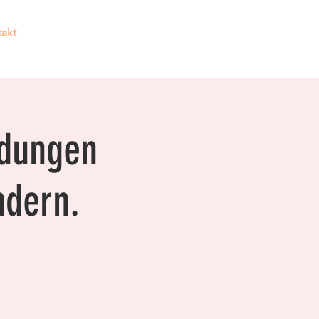
akt
Hier findest du Hilfe!
idungen
ndern.