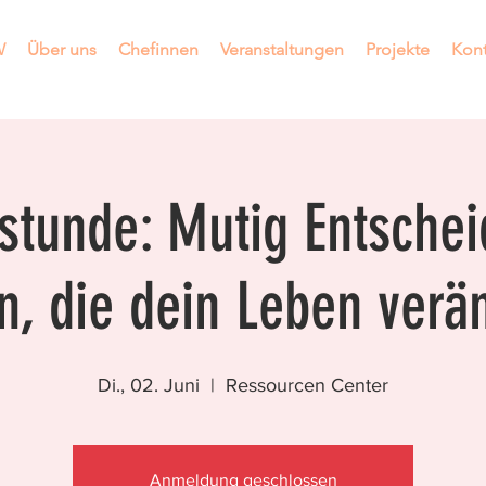
W
Über uns
Chefinnen
Veranstaltungen
Projekte
Kont
stunde: Mutig Entsche
en, die dein Leben verä
Di., 02. Juni
  |  
Ressourcen Center
Anmeldung geschlossen