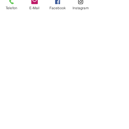
Crowdfunding
Telefon
E-Mail
Facebook
Instagram
Frauen in die Wirtschaft e.V. |
Schnickmannstraße 4 | 18055 Rostock
T.:
+49 (0) 381 4029893
| F.:
+49 (0) 381
4033738
| E.:
info@fiw-ev.de