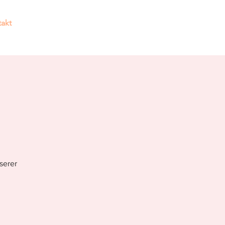
akt
Hier findest du Hilfe!
serer