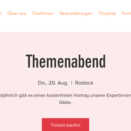
W
Über uns
Chefinnen
Veranstaltungen
Projekte
Kont
Themenabend
Do., 20. Aug.
  |  
Rostock
eljährlich gibt es einen kostenfreien Vortrag unserer Expertinne
Gäste.
Tickets kaufen