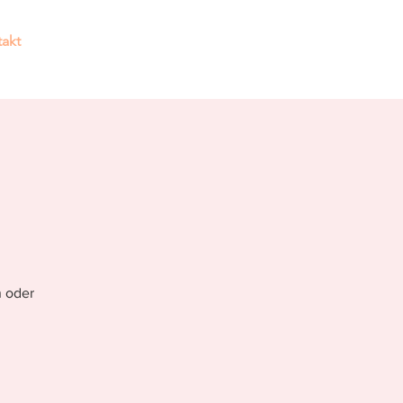
akt
Hier findest du Hilfe!
n oder