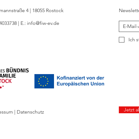
ckmannstraße 4 | 18055 Rostock
Newslett
 4033738 | E.:
info@fiw-ev.de
Ich 
Jetzt 
ressum
|
Datenschutz